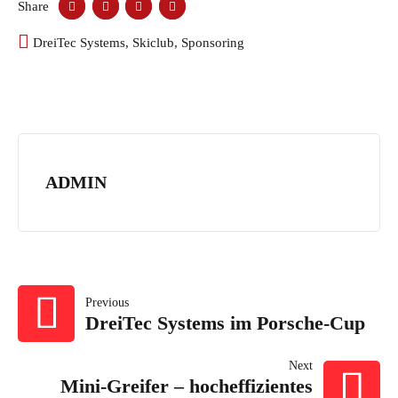
Share
DreiTec Systems
,
Skiclub
,
Sponsoring
ADMIN
BEITRAGSNAVI
Previous
DreiTec Systems im Porsche-Cup
Next
Mini-Greifer – hocheffizientes