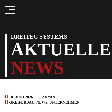
Skip
to
content
DREITEC SYSTEMS
AKTUELLE
NEWS
18. JUNI 2026
ADMIN
GREIFERBAU
,
NEWS
,
UNTERNEHMEN