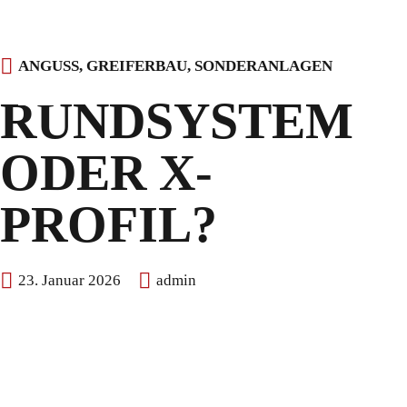
Skip
ANGUSS
,
GREIFERBAU
,
SONDERANLAGEN
to
RUNDSYSTEM
content
ODER X-
PROFIL?
23. Januar 2026
admin