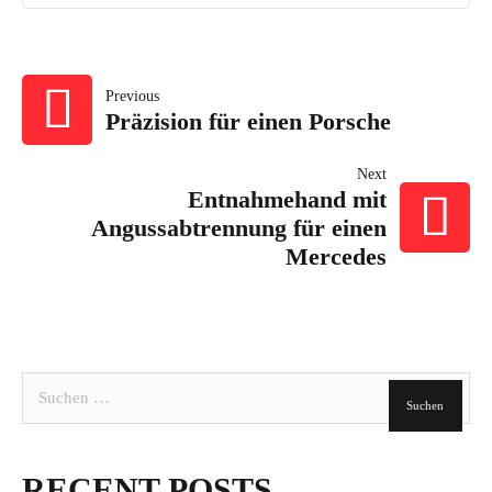
BEITRAGSNAVI
Previous
Präzision für einen Porsche
Next
Entnahmehand mit
Angussabtrennung für einen
Mercedes
Suchen
nach:
RECENT POSTS