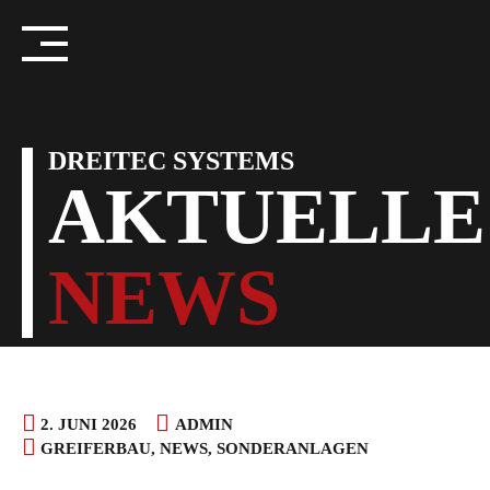
Skip
to
content
DREITEC SYSTEMS
AKTUELLE
NEWS
2. JUNI 2026
ADMIN
GREIFERBAU
,
NEWS
,
SONDERANLAGEN